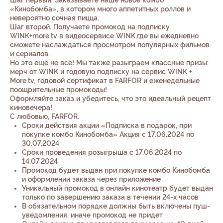
Шаг первый. Заказываете наше новое комбо
«Кинобомба», в котором много аппетитных роллов и
невероятно сочная пицца.
Шаг второй. Получаете промокод на подписку
WINK+more.tv в видеосервисе WINK,где вы ежедневно
сможете наслаждаться просмотром популярных фильмов
и сериалов.
Но это еще не всё! Мы также разыграем классные призы:
мерч от WINK и годовую подписку на сервис WINK +
More.tv, годовой сертификат в FARFOR и еженедельные
поощрительные промокоды!
Оформляйте заказ и убедитесь, что это идеальный рецепт
киновечера!
С любовью, FARFOR.
Сроки действия акции «Подписка в подарок, при
покупке комбо Кинобомба» Акция с 17.06.2024 по
30.07.2024
Сроки проведения розыгрыша с 17.06.2024 по
14.07.2024
Промокод будет выдан при покупке комбо Кинобомба
и оформлении заказа через приложение
Уникальный промокод в онлайн кинотеатр будет выдан
только по завершению заказа в течении 24-х часов
В обязательном порядке должны быть включены пуш-
уведомления, иначе промокод не придет