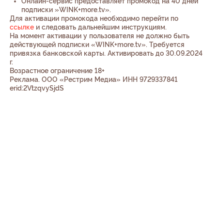
Онлайн-сервис предоставляет промокод на 40 дней
подписки »WINK+more.tv».
Для активации промокода необходимо перейти по
ссылке
и следовать дальнейшим инструкциям.
На момент активации у пользователя не должно быть
действующей подписки «WINK+more.tv». Требуется
привязка банковской карты. Активировать до 30.09.2024
г.
Возрастное ограничение 18+
Реклама. ООО «Рестрим Медиа» ИНН 9729337841
erid:2VtzqvySjdS