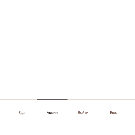
Еда
Акции
Войти
Еще
Приложение доступно в AppStore, Google Play, AppGallery,