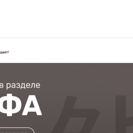
щает!