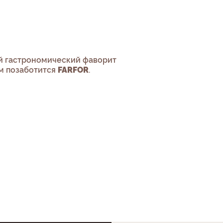
ый гастрономический фаворит
ом позаботится
FARFOR
.