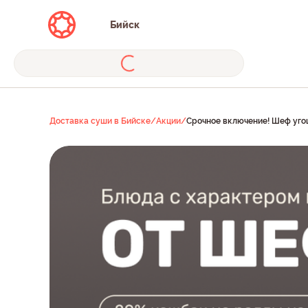
Бийск
Доставка суши в Бийске
/
Акции
/
Срочное включение! Шеф уго