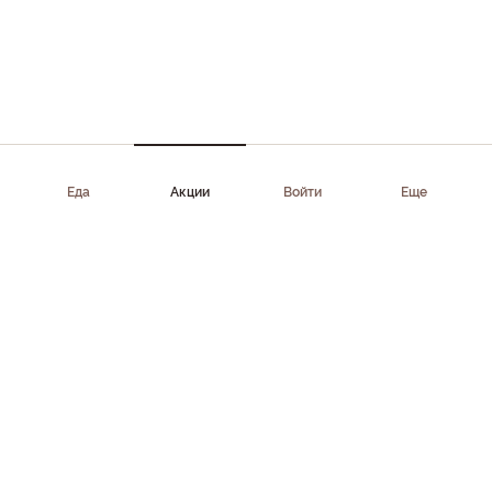
Еда
Акции
Войти
Еще
Приложение доступно в AppStore, Google Play, AppGallery,
RuStore
Скачать приложение
Клиентам