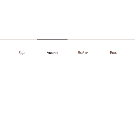
Еда
Акции
Войти
Еще
Приложение доступно в AppStore, Google Play, AppGallery,
RuStore
Скачать приложение
Клиентам