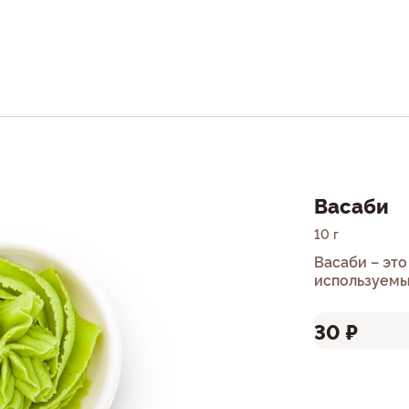
Васаби
10 г
Васаби – эт
используемы
30 ₽